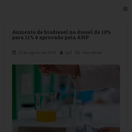
S
TO
k
i
p
t
Aumento de biodiesel no diesel de 10%
para 11% é aprovado pela ANP
o
m
a
22 de agosto de 2019
xp3
oleo diesel
i
n
c
o
n
t
e
n
t