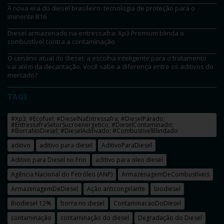
A nova era do diesel brasileiro: tecnologia de proteção para o
iminente B16
Diesel armazenado na entressafra: Xp3 Premium blinda o
combustível contra a contaminação
O cenário atual do diesel: a escolha inteligente para o tratamento
vai além da decantação. Você sabe a diferença entre os aditivos do
mercado?
TAGS
#Xp3; #Ecofuel; #DieselNaEntressafra; #DieselParado;
#EntressafraSetorSucroenergetico; #DieselContaminado;
#BorraNoDiesel; #DieselAditivado; #CombustivelBlindado
aditivo
aditivo para diesel
AditivoParaDiesel
Aditivo para Diesel no Frio
aditivo para oleo diesel
Agência Nacional do Petróleo (ANP)
ArmazenagemDeCombustíveis
ArmazenagemDeDiesel
Ação anticongelante
biodiesel
Biodiesel 12%
borra no diesel
ContaminacaoDoDiesel
contaminação
contaminação do diesel
Degradação do Diesel