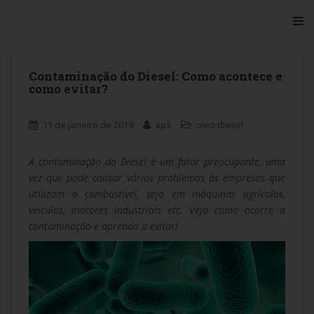
S
TO
k
i
p
t
Contaminação do Diesel: Como acontece e
como evitar?
o
m
a
11 de janeiro de 2019
xp3
oleo diesel
i
n
A contaminação do Diesel é um fator preocupante, uma
c
vez que pode causar vários problemas às empresas que
o
utilizam o combustível, seja em máquinas agrícolas,
n
veículos, motores industriais etc. Veja como ocorre a
t
contaminação e aprenda a evitar!
e
n
t