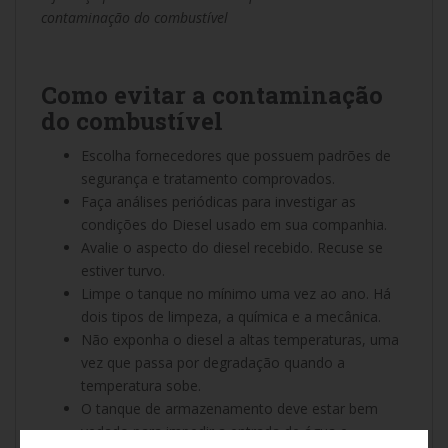
contaminação do combustível
Como evitar a contaminação
do combustível
Escolha fornecedores que possuem padrões de
segurança e tratamento comprovados.
Faça análises periódicas para investigar as
condições do Diesel usado em sua companhia.
Avalie o aspecto do diesel recebido. Recuse se
estiver turvo.
Limpe o tanque no mínimo uma vez ao ano. Há
dois tipos de limpeza, a química e a mecânica.
Não exponha o diesel a altas temperaturas, uma
vez que passa por degradação quando a
temperatura sobe.
O tanque de armazenamento deve estar bem
vedado para impedir a entrada de água e