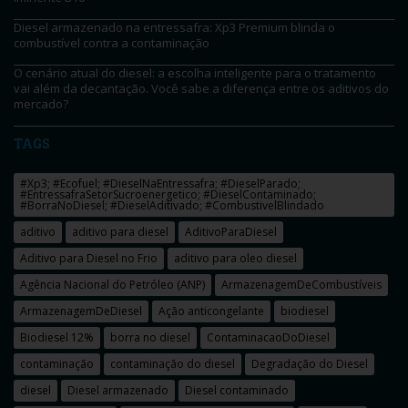
Diesel armazenado na entressafra: Xp3 Premium blinda o
combustível contra a contaminação
O cenário atual do diesel: a escolha inteligente para o tratamento
vai além da decantação. Você sabe a diferença entre os aditivos do
mercado?
TAGS
#Xp3; #Ecofuel; #DieselNaEntressafra; #DieselParado;
#EntressafraSetorSucroenergetico; #DieselContaminado;
#BorraNoDiesel; #DieselAditivado; #CombustivelBlindado
aditivo
aditivo para diesel
AditivoParaDiesel
Aditivo para Diesel no Frio
aditivo para oleo diesel
Agência Nacional do Petróleo (ANP)
ArmazenagemDeCombustíveis
ArmazenagemDeDiesel
Ação anticongelante
biodiesel
Biodiesel 12%
borra no diesel
ContaminacaoDoDiesel
contaminação
contaminação do diesel
Degradação do Diesel
diesel
Diesel armazenado
Diesel contaminado