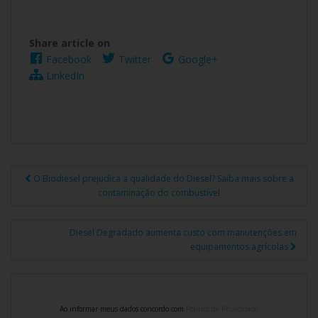
Share article on
Facebook
Twitter
Google+
LinkedIn
O Biodiesel prejudica a qualidade do Diesel? Saiba mais sobre a
Navegação de Post
contaminação do combustível
Diesel Degradado aumenta custo com manutenções em
equipamentos agrícolas
Ao informar meus dados concordo com
Política de Privacidade