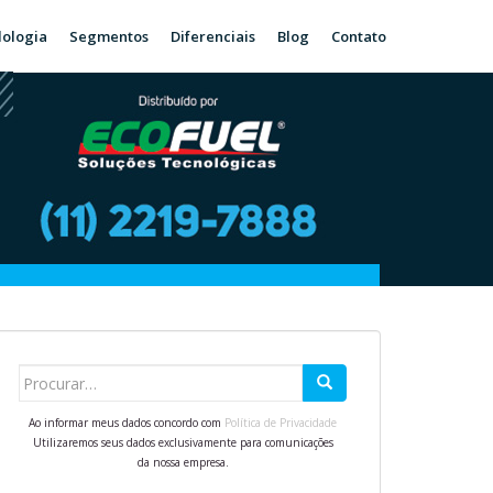
ologia
Segmentos
Diferenciais
Blog
Contato
Search for:
Ao informar meus dados concordo com
Política de Privacidade
Utilizaremos seus dados exclusivamente para comunicações
da nossa empresa.