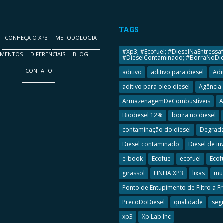
TAGS
CONHEÇA O XP3
METODOLOGIA
#Xp3; #Ecofuel; #DieselNaEntressaf
GMENTOS
DIFERENCIAIS
BLOG
#DieselContaminado; #BorraNoDies
CONTATO
aditivo
aditivo para diesel
Adi
aditivo para oleo diesel
Agência 
ArmazenagemDeCombustíveis
A
Biodiesel 12%
borra no diesel
contaminação do diesel
Degrada
Diesel contaminado
Diesel de in
e-book
Ecofue
ecofuel
Ecof
girassol
LINHA XP3
lixas
mud
Ponto de Entupimento de Filtro a Fr
PrecoDoDiesel
qualidade
seg
xp3
Xp Lab Inc