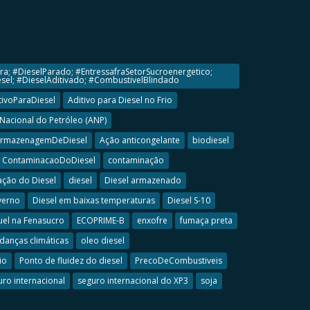
ra; #DieselParado; #EntressafraSetorSucroenergetico;
el; #DieselAditivado; #CombustivelBlindado
tivoParaDiesel
Aditivo para Diesel no Frio
Nacional do Petróleo (ANP)
rmazenagemDeDiesel
Ação anticongelante
biodiesel
ContaminacaoDoDiesel
contaminação
ção do Diesel
diesel
Diesel armazenado
verno
Diesel em baixas temperaturas
Diesel S-10
uel na Fenasucro
ECOPRIME-B
enxofre
fumaça preta
anças climáticas
oleo diesel
io
Ponto de fluidez do diesel
PrecoDeCombustiveis
uro internacional
seguro internacional do XP3
soja