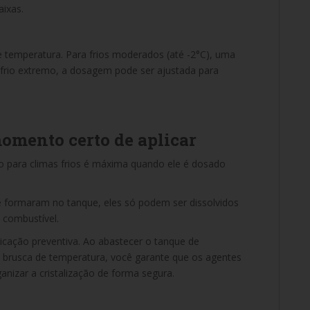
ixas.
e temperatura. Para frios moderados (até -2°C), uma
e frio extremo, a dosagem pode ser ajustada para
momento certo de aplicar
tivo para climas frios é máxima quando ele é dosado
se formaram no tanque, eles só podem ser dissolvidos
 combustível.
icação preventiva. Ao abastecer o tanque de
brusca de temperatura, você garante que os agentes
anizar a cristalização de forma segura.