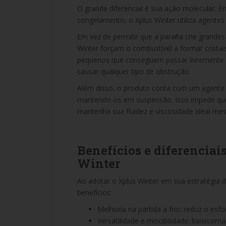
O grande diferencial é sua ação molecular. 
congelamento, o Xplus Winter utiliza agente
Em vez de permitir que a parafina crie grande
Winter forçam o combustível a formar cristais
pequenos que conseguem passar livremente pel
causar qualquer tipo de obstrução.
Além disso, o produto conta com um agente e
mantendo-os em suspensão. Isso impede que
mantenha sua fluidez e viscosidade ideal m
Benefícios e diferenciai
Winter
Ao adotar o Xplus Winter em sua estratégia
benefícios:
Melhoria na partida a frio: reduz o esf
Versatilidade e miscibilidade: baixíssi