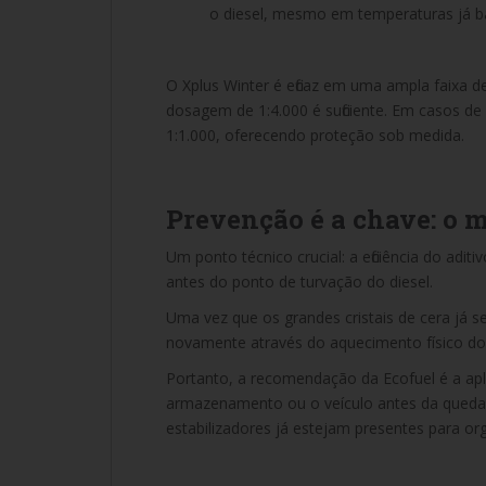
o diesel, mesmo em temperaturas já ba
O Xplus Winter é eficaz em uma ampla faixa d
dosagem de 1:4.000 é suficiente. Em casos d
1:1.000, oferecendo proteção sob medida.
Prevenção é a chave: o 
Um ponto técnico crucial: a eficiência do adi
antes do ponto de turvação do diesel.
Uma vez que os grandes cristais de cera já 
novamente através do aquecimento físico do
Portanto, a recomendação da Ecofuel é a apl
armazenamento ou o veículo antes da queda 
estabilizadores já estejam presentes para org