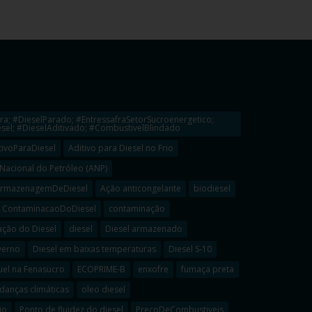
ra; #DieselParado; #EntressafraSetorSucroenergetico;
el; #DieselAditivado; #CombustivelBlindado
tivoParaDiesel
Aditivo para Diesel no Frio
Nacional do Petróleo (ANP)
rmazenagemDeDiesel
Ação anticongelante
biodiesel
ContaminacaoDoDiesel
contaminação
ção do Diesel
diesel
Diesel armazenado
verno
Diesel em baixas temperaturas
Diesel S-10
uel na Fenasucro
ECOPRIME-B
enxofre
fumaça preta
anças climáticas
oleo diesel
io
Ponto de fluidez do diesel
PrecoDeCombustiveis