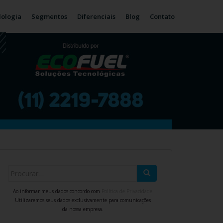
ologia
Segmentos
Diferenciais
Blog
Contato
Search for:
Ao informar meus dados concordo com
Política de Privacidade
Utilizaremos seus dados exclusivamente para comunicações
da nossa empresa.