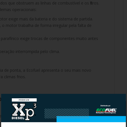
s que obstruem as linhas de combustível e os filtros.
lemas operacionais:
tor exige mais da bateria e do sistema de partida.
o motor trabalha de forma irregular pela falta de
uo parafínico exige trocas de componentes muito antes
peração interrompida pelo clima.
a de ponta, a Ecofuel apresenta o seu mais novo
ra climas frios.
 tecnológica contra o
ação desenvolvido para as novas exigências do Diesel