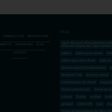
TAGS
CONHEÇA O XP3
METODOLOGIA
#Xp3; #Ecofuel; #DieselNaEntressaf
GMENTOS
DIFERENCIAIS
BLOG
#DieselContaminado; #BorraNoDies
CONTATO
aditivo
aditivo para diesel
Adi
aditivo para oleo diesel
Agência 
ArmazenagemDeCombustíveis
A
Biodiesel 12%
borra no diesel
contaminação do diesel
Degrada
Diesel contaminado
Diesel de in
e-book
Ecofue
ecofuel
Ecof
girassol
LINHA XP3
lixas
mud
Ponto de Entupimento de Filtro a Fr