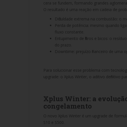
cera se fundem, formando grandes aglomerado
O resultado é uma reação em cadeia de prob
Dificuldade extrema na combustão: o mo
Perda de potência: mesmo quando liga, 
fluxo constante.
Entupimento de filtros e bicos: o resíd
do prazo.
Downtime: prejuízo financeiro de uma o
Para solucionar esse problema com tecnologi
upgrade: o Xplus Winter, o aditivo definitivo pa
Xplus Winter: a evolução
congelamento
O novo Xplus Winter é um upgrade de formul
S10 e S500.