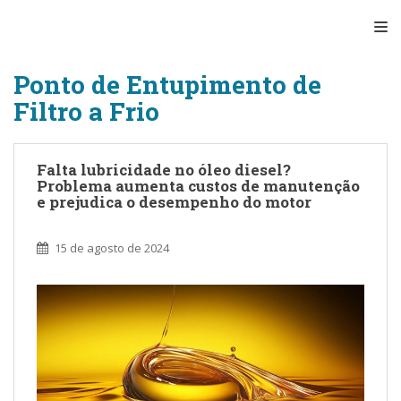
S
TO
k
i
p
Ponto de Entupimento de
t
Filtro a Frio
o
m
a
Falta lubricidade no óleo diesel?
i
Problema aumenta custos de manutenção
n
e prejudica o desempenho do motor
c
o
15 de agosto de 2024
n
t
e
n
t