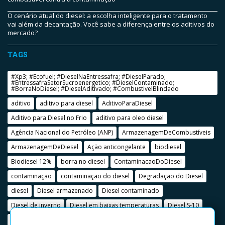
O cenário atual do diesel: a escolha inteligente para o tratamento
vai além da decantação. Você sabe a diferença entre os aditivos do
mercado?
TAGS
#Xp3; #Ecofuel; #DieselNaEntressafra; #DieselParado;
#EntressafraSetorSucroenergetico; #DieselContaminado;
#BorraNoDiesel; #DieselAditivado; #CombustivelBlindado
aditivo
aditivo para diesel
AditivoParaDiesel
Aditivo para Diesel no Frio
aditivo para oleo diesel
Agência Nacional do Petróleo (ANP)
ArmazenagemDeCombustíveis
ArmazenagemDeDiesel
Ação anticongelante
biodiesel
Biodiesel 12%
borra no diesel
ContaminacaoDoDiesel
contaminação
contaminação do diesel
Degradação do Diesel
diesel
Diesel armazenado
Diesel contaminado
Diesel de inverno
Diesel em baixas temperaturas
Diesel S-10
e-book
Ecofue
ecofuel
Ecofuel na Fenasucro
ECOPRIME-B