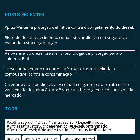
POSTS RECENTES
Xplus Winter: a proteção definitiva contra o congelamento do diesel.
Risco de desabastecimento: como estocar diesel com segurança
evitando a sua degradação
A nova era do diesel brasileiro: tecnologia de proteção para o
iminente B16
Diesel armazenado na entressafra: Xp3 Premium blinda o
combustível contra a contaminação
O cenário atual do diesel: a escolha inteligente para o tratamento
vai além da decantação. Você sabe a diferença entre os aditivos do
mercado?
TAGS
#Xp3; #Ecofuel; #DieselNaEntressafra; #DieselParado;
#EntressafraSetorSucroenergetico; #DieselContaminado;
#BorraNoDiesel; #DieselAditivado; #CombustivelBlindado
aditivo
aditivo para diesel
AditivoParaDiesel