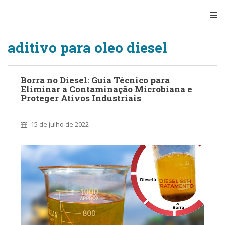
S
TO
k
i
p
aditivo para oleo diesel
t
o
m
Borra no Diesel: Guia Técnico para
a
Eliminar a Contaminação Microbiana e
Proteger Ativos Industriais
i
n
c
15 de julho de 2022
o
n
t
e
n
t