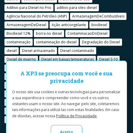
Aditivo para Diesel no Frio
aditivo para oleo diesel
Agência Nacional do Petróleo (ANP)
ArmazenagemDeCombustíveis
ArmazenagemDeDiesel
Ação anticongelante
biodiesel
Biodiesel 12%
borra no diesel
ContaminacaoDoDiesel
contaminação
contaminação do diesel
Degradação do Diesel
diesel
Diesel armazenado
Diesel contaminado
Diesel de inverno
Diesel em baixas temperaturas
Diesel S-10
e-book
Ecofue
ecofuel
Ecofuel na Fenasucro
ECOPRIME-B
A XP3 se preocupa com você e sua
enxofre
fumaça preta
girassol
LINHA XP3
lixas
privacidade
mudanças climáticas
oleo diesel
O nosso site usa cookies e outras tecnologias para personalizar
Ponto de Entupimento de Filtro a Frio
Ponto de fluidez do diesel
a sua experiência e compreender como você e os outros
PrecoDeCombustiveis
PrecoDoDiesel
qualidade
visitantes usam o nosso site.
Ao navegar pelo site, coletaremos
tais informações para utilizá-las com estas finalidades. Em caso
seguro internacional
seguro internacional do XP3
soja
xp3
Política de Privacidade
de dúvidas, acesse nossa
.
Xp Lab Inc
Aceito