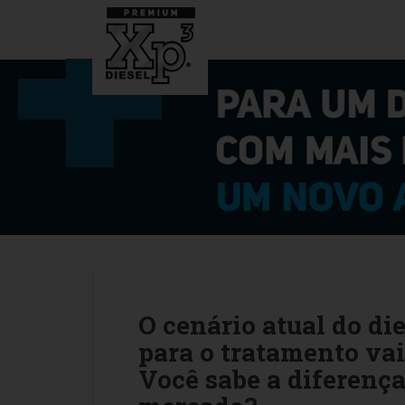
S
k
i
p
t
o
m
a
i
n
c
o
n
t
e
O cenário atual do die
n
t
para o tratamento va
Você sabe a diferença