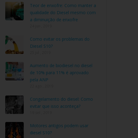
Teor de enxofre: Como manter a
qualidade do Diesel mesmo com
a diminuição de enxofre
24 jun , 2019
Como evitar os problemas do
Diesel S10?
25 jul , 2019
Aumento de biodiesel no diesel
de 10% para 11% é aprovado
pela ANP
22 ago , 2019
Congelamento do diesel: Como
evitar que isso aconteça?
19 set , 2019
Motores antigos podem usar
diesel S10?