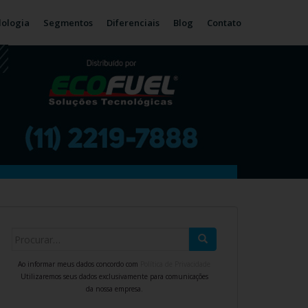
ologia
Segmentos
Diferenciais
Blog
Contato
Search for:
Ao informar meus dados concordo com
Política de Privacidade
Utilizaremos seus dados exclusivamente para comunicações
da nossa empresa.