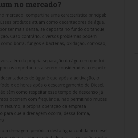
omum no mercado?
no mercado, compartilha uma característica principal:
l. Esses produtos atuam como decantadores de água,
por ser mais densa, se deposita no fundo do tanque,
ação. Caso contrário, diversos problemas podem
 como borra, fungos e bactérias, oxidação, corrosão,
tivos, além da própria separação da água em que foi
á pontos importantes a serem considerados a respeito:
decantadores de água é que após a aditivação, o
íodo x de horas após o descarregamento de Diesel,
não têm como respeitar esse tempo de descanso já
ntos ocorrem com frequência, não permitindo muitas
Em resumo, a própria operação da empresa
to para que a drenagem ocorra, dessa forma,
ra.
io a drenagem periódica desta água contida no diesel
reduzida e a obrigatoriedade para a execução muitas