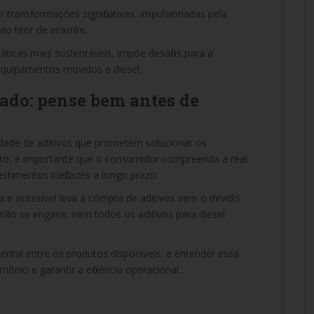
 transformações significativas, impulsionadas pela
 do teor de enxofre.
ticas mais sustentáveis, impõe desafios para a
quipamentos movidos a diesel.
ado: pense bem antes de
ade de aditivos que prometem solucionar os
to, é importante que o consumidor compreenda a real
stimentos ineficazes a longo prazo.
a e acessível leva à compra de aditivos sem o devido
não se engane: nem todos os aditivos para diesel
ntal entre os produtos disponíveis, e entender essa
mônio e garantir a eficiência operacional.