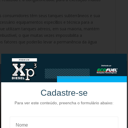
des consumidores têm seus tanques subterrâneos e sua
cessário equipamentos específicos e técnica para a
 que utilizam tanques aéreos, em sua maioria, mantém
bustível, o que muitas vezes impossibilita a
s fatores que poderão levar a permanência da água
Cadastre-se
Para ver este conteúdo, preencha o formulário abaixo: