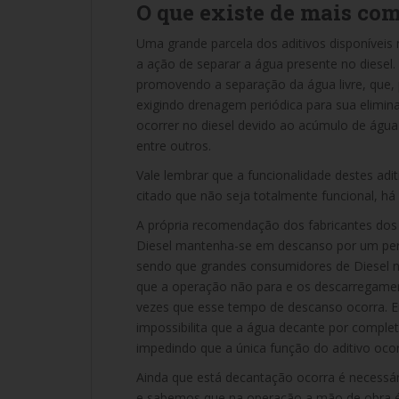
O que existe de mais c
Uma grande parcela dos aditivos disponíveis 
a ação de separar a água presente no diese
promovendo a separação da água livre, que, 
exigindo drenagem periódica para sua elimin
ocorrer no diesel devido ao acúmulo de água
entre outros.
Vale lembrar que a funcionalidade destes adi
citado que não seja totalmente funcional, h
A própria recomendação dos fabricantes dos 
Diesel mantenha-se em descanso por um per
sendo que grandes consumidores de Diesel 
que a operação não para e os descarregame
vezes que esse tempo de descanso ocorra. 
impossibilita que a água decante por comple
impedindo que a única função do aditivo ocor
Ainda que está decantação ocorra é necessár
e sabemos que na operação a mão de obra é 