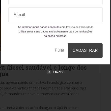
Ao informar meus dados concordo com
Política de Privacidade
Utilizaremos seus dados exclusivamente para comunicações
da nossa empresa.
Pular
 diesel saudável e longe dos
gua
FECHAR
cia, apresentando um aditivo tecnológico com uma
te para as particularidades do mercado brasileiro. Xp3
el, formando um novo composto que evita todos
s se limita à decantação da água, o Xp3 Premium