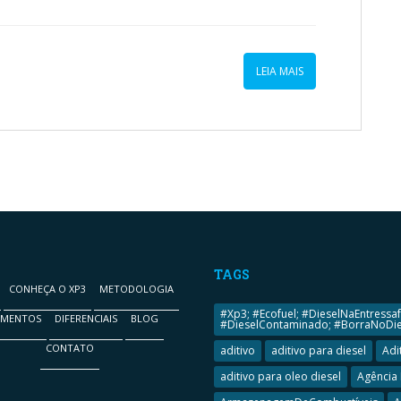
LEIA MAIS
TAGS
CONHEÇA O XP3
METODOLOGIA
#Xp3; #Ecofuel; #DieselNaEntressaf
GMENTOS
DIFERENCIAIS
BLOG
#DieselContaminado; #BorraNoDies
CONTATO
aditivo
aditivo para diesel
Adi
aditivo para oleo diesel
Agência 