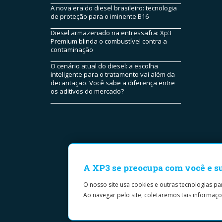
A nova era do diesel brasileiro: tecnologia
de proteção para o iminente B16
Diesel armazenado na entressafra: Xp3
Premium blinda o combustível contra a
contaminação
O cenário atual do diesel: a escolha
inteligente para o tratamento vai além da
decantação. Você sabe a diferença entre
os aditivos do mercado?
A XP3 se preocupa com você e s
O nosso site usa cookies e outras tecnologias p
Ao navegar pelo site, coletaremos tais informaçõ