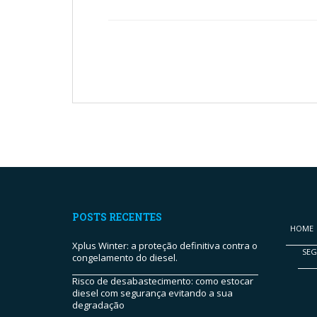
POSTS RECENTES
HOME
Xplus Winter: a proteção definitiva contra o
SE
congelamento do diesel.
Risco de desabastecimento: como estocar
diesel com segurança evitando a sua
degradação