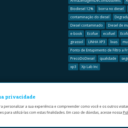
ArmazenagemDeCombustíveis
A
Biodiesel 12%
borra no diesel
contaminação do diesel
Degrada
Diesel contaminado
Diesel de in
e-book
Ecofue
ecofuel
Ecof
girassol
LINHA XP3
lixas
mud
Ponto de Entupimento de Filtro a Fr
PrecoDoDiesel
qualidade
seg
xp3
Xp Lab Inc
ua privacidade
ara personalizar a sua experiência e compreender como você e os outros visita
Pol
es para utilizá-las com estas finalidades. Em caso de dúvidas, acesse nossa
Política de Privacidade