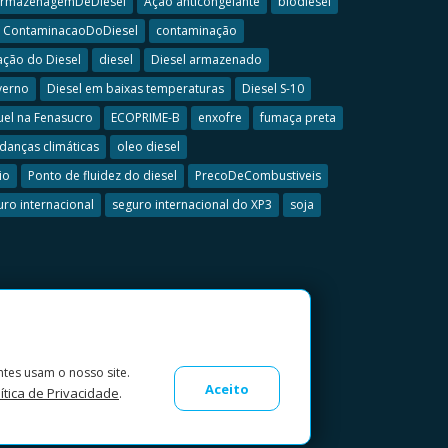
rmazenagemDeDiesel
Ação anticongelante
biodiesel
ContaminacaoDoDiesel
contaminação
ção do Diesel
diesel
Diesel armazenado
verno
Diesel em baixas temperaturas
Diesel S-10
uel na Fenasucro
ECOPRIME-B
enxofre
fumaça preta
anças climáticas
oleo diesel
io
Ponto de fluidez do diesel
PrecoDeCombustiveis
uro internacional
seguro internacional do XP3
soja
ntes usam o nosso site.
Aceito
ítica de Privacidade
.
Meus Dados Pessoais