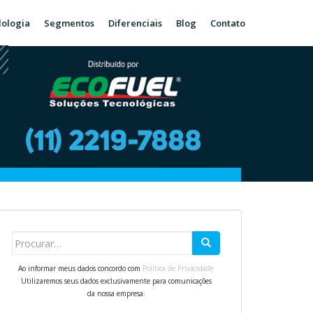
ologia
Segmentos
Diferenciais
Blog
Contato
Search for:
Ao informar meus dados concordo com
Política de Privacidade
Utilizaremos seus dados exclusivamente para comunicações
da nossa empresa.