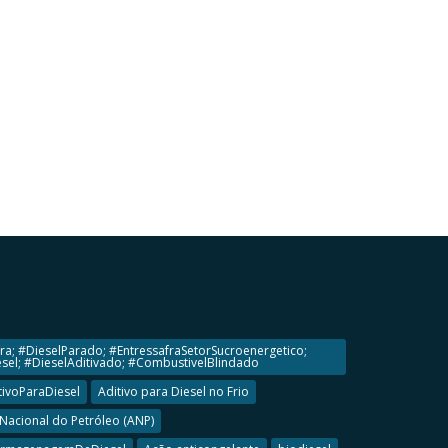
ra; #DieselParado; #EntressafraSetorSucroenergetico;
el; #DieselAditivado; #CombustivelBlindado
tivoParaDiesel
Aditivo para Diesel no Frio
Nacional do Petróleo (ANP)