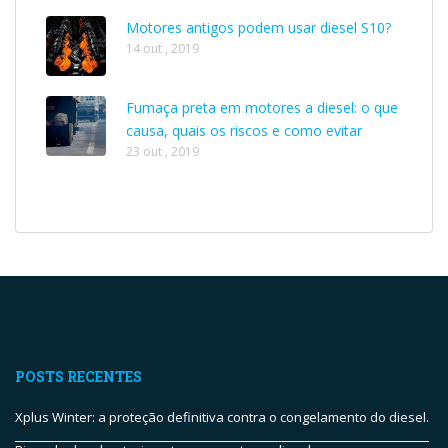
Motores antigos podem usar diesel S10?
14 out , 2019
Fumaça preta em motores a diesel: o que
causa, quais os riscos e como evitar
23 out , 2019
POSTS RECENTES
Xplus Winter: a proteção definitiva contra o congelamento do diesel.