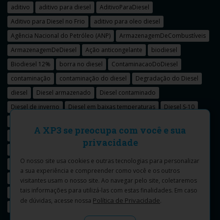
aditivo
aditivo para diesel
AditivoParaDiesel
Aditivo para Diesel no Frio
aditivo para oleo diesel
Agência Nacional do Petróleo (ANP)
ArmazenagemDeCombustíveis
ArmazenagemDeDiesel
Ação anticongelante
biodiesel
Biodiesel 12%
borra no diesel
ContaminacaoDoDiesel
contaminação
contaminação do diesel
Degradação do Diesel
diesel
Diesel armazenado
Diesel contaminado
Diesel de inverno
Diesel em baixas temperaturas
Diesel S-10
e-book
Ecofue
ecofuel
Ecofuel na Fenasucro
ECOPRIME-B
A XP3 se preocupa com você e sua
enxofre
fumaça preta
girassol
LINHA XP3
lixas
privacidade
mudanças climáticas
oleo diesel
O nosso site usa cookies e outras tecnologias para personalizar
Ponto de Entupimento de Filtro a Frio
Ponto de fluidez do diesel
a sua experiência e compreender como você e os outros
PrecoDeCombustiveis
PrecoDoDiesel
qualidade
visitantes usam o nosso site.
Ao navegar pelo site, coletaremos
tais informações para utilizá-las com estas finalidades. Em caso
seguro internacional
seguro internacional do XP3
soja
xp3
Política de Privacidade
de dúvidas, acesse nossa
.
Xp Lab Inc