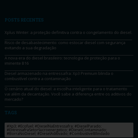
POSTS RECENTES
Xplus Winter: a proteção definitiva contra o congelamento do diesel.
Risco de desabastecimento: como estocar diesel com segurança
evitando a sua degradação
A nova era do diesel brasileiro: tecnologia de proteção para o
iminente B16
Diesel armazenado na entressafra: Xp3 Premium blinda o
combustível contra a contaminação
O cenário atual do diesel: a escolha inteligente para o tratamento
vai além da decantação. Você sabe a diferença entre os aditivos do
mercado?
TAGS
#Xp3; #Ecofuel; #DieselNaEntressafra; #DieselParado;
#EntressafraSetorSucroenergetico; #DieselContaminado;
#BorraNoDiesel; #DieselAditivado; #CombustivelBlindado