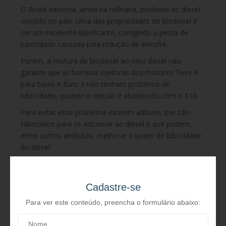
O Brasil adiciona, ainda na refinaria, biodiesel ao diesel
vendido no país. Uma das propriedades do biodiesel é
ser um excelente lubrificante, corrigindo a perda de
lubricidade causada pela redução de enxofre.
Porém, a mistura de biodiesel ao óleo diesel não
garante que as bombas injetoras dos motores Tiers 4
para baixo e Euro 3 não tenham problema de
lubricidade, quando o veículo é abastecido com o S10.
Para evitar esse problema existem aditivos que são
fabricados para se adicionar ao diesel e que podem,
entre outros atributos, melhorar o poder de lubricidade
do diesel
No Brasil, o aditivo referência no mercado para esta
finalidade é o
Xp3 High Lubricity
, que conta com uma
Cadastre-se
fórmula exclusiva que supera os demais aditivos.
Confira!
Para ver este conteúdo, preencha o formulário abaixo: