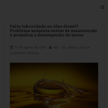
S
TO
k
i
p
t
Falta lubricidade no óleo diesel?
Problema aumenta custos de manutenção
o
e prejudica o desempenho do motor
m
a
i
,
15 de agosto de 2024
xp3
aditivo
Dicas e
n
,
novidades
Notícias
c
o
n
t
e
n
t